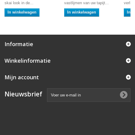
skai look in de...
vastlijmen van uw tapijt...
verlijm
In winkelwagen
In winkelwagen
In 
Informatie
Winkelinformatie
Mijn account
Nieuwsbrief