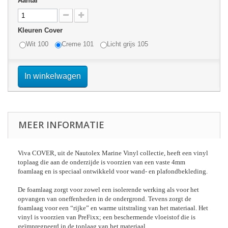
Aantal
Kleuren Cover
Wit 100
Creme 101
Licht grijs 105
In winkelwagen
MEER INFORMATIE
Viva COVER, uit de Nautolex Marine Vinyl collectie, heeft een vinyl
toplaag die aan de onderzijde is voorzien van een vaste 4mm
foamlaag en is speciaal ontwikkeld voor wand- en plafondbekleding.
De foamlaag zorgt voor zowel een isolerende werking als voor het
opvangen van oneffenheden in de ondergrond. Tevens zorgt de
foamlaag voor een “rijke” en warme uitstraling van het materiaal. Het
vinyl is voorzien van PreFixx; een beschermende vloeistof die is
geïmpregneerd in de toplaag van het materiaal.