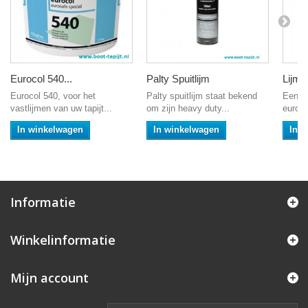
Eurocol 540...
Palty Spuitlijm
Lijmk
Eurocol 540, voor het
Palty spuitlijm staat bekend
Een fi
vastlijmen van uw tapijt...
om zijn heavy duty...
euroco
In winkelwagen
In winkelwagen
In 
Informatie
Winkelinformatie
Mijn account