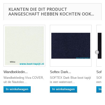
KLANTEN DIE DIT PRODUCT
AANGESCHAFT HEBBEN KOCHTEN OOK...
Wandbekledin...
Softex Dark...
Softe
Wandbekleding Viva COVER,
SOFTEX Dark Blue boot tapijt
SOFTEX
uit de Nautolex...
is een watervast...
een wa
In winkelwagen
In winkelwagen
In 