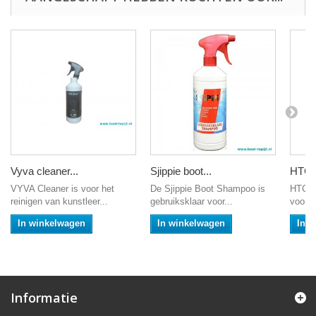
Vyva cleaner...
Sjippie boot...
HTC..
VYVA Cleaner is voor het
De Sjippie Boot Shampoo is
HTC is
reinigen van kunstleer...
gebruiksklaar voor...
voor h
In winkelwagen
In winkelwagen
In 
Informatie