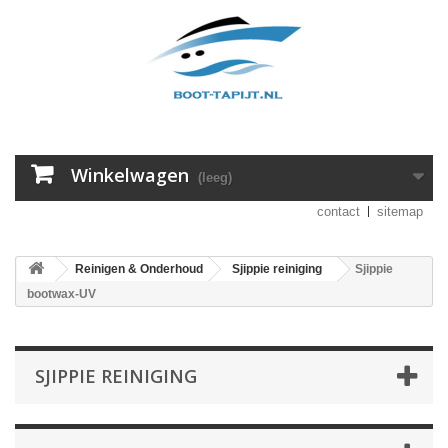
Winkelwagen
(leeg)
contact
sitemap
Reinigen & Onderhoud
Sjippie reiniging
Sjippie
bootwax-UV
SJIPPIE REINIGING