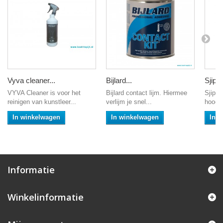
Vyva cleaner...
Bijlard...
Sjippi
VYVA Cleaner is voor het
Bijlard contact lijm. Hiermee
Sjippi
reinigen van kunstleer...
verlijm je snel...
hoogwa
In winkelwagen
In winkelwagen
In 
Informatie
Winkelinformatie