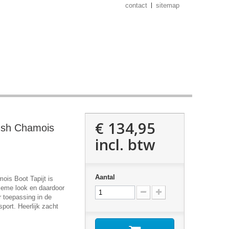
contact
sitemap
€ 134,95
lush Chamois
incl. btw
Aantal
ois Boot Tapijt is
tieme look en daardoor
r toepassing in de
port. Heerlijk zacht