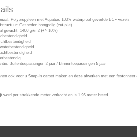
ails
riaal: Polypropyleen met Aquabac 100% waterproof geverfde BCF vezels
structuur: Gesneden hoogpolig (cut-pile)
al gewicht: 1400 gr/m2 (+/- 10%)
dbestendigheid
ichtbestendigheid
waterbestendigheid
ichtbestendigheid
orbestendig
ntie: Buitentoepassingen 2 jaar / Binnentoepassingen 5 jaar
nnen ook voor u Snap-In carpet maken en deze afwerken met een festonneer 
ijt word per strekkende meter verkocht en is 1.95 meter breed.