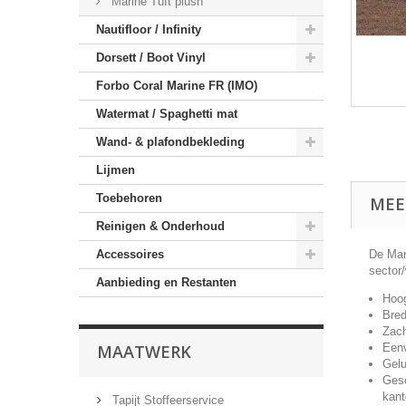
Marine Tuft plush
Nautifloor / Infinity
Dorsett / Boot Vinyl
Forbo Coral Marine FR (IMO)
Watermat / Spaghetti mat
Wand- & plafondbekleding
Lijmen
Toebehoren
MEE
Reinigen & Onderhoud
Accessoires
De Mar
sector
Aanbieding en Restanten
Hoog
Bred
Zach
MAATWERK
Een
Gelu
Gesc
kant
Tapijt Stoffeerservice