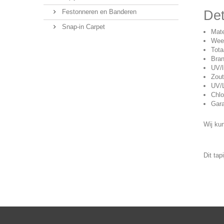
Festonneren en Banderen
Det
Snap-in Carpet
Mate
Weef
Tota
Bran
UV/l
Zout
UV/L
Chlo
Gara
Wij ku
Dit tap