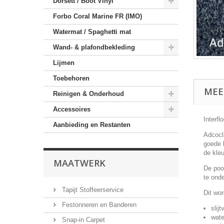
Dorsett / Boot Vinyl
Forbo Coral Marine FR (IMO)
Watermat / Spaghetti mat
Wand- & plafondbekleding
Lijmen
Toebehoren
MEE
Reinigen & Onderhoud
Accessoires
Interfl
Aanbieding en Restanten
Adcocl
goede k
de kleu
MAATWERK
De pool
te ond
Tapijt Stoffeerservice
Dit wo
Festonneren en Banderen
slijt
wate
Snap-in Carpet