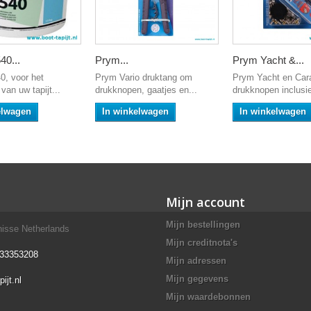
40...
Prym...
Prym Yacht &...
0, voor het
Prym Vario druktang om
Prym Yacht en Car
van uw tapijt...
drukknopen, gaatjes en...
drukknopen inclusie
elwagen
In winkelwagen
In winkelwagen
Mijn account
Mijn bestellingen
enisse Netherlands
Mijn creditnota's
-33353208
Mijn adressen
Mijn gegevens
ijt.nl
Mijn waardebonnen