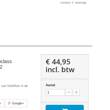
contact
sitemap
€ 44,95
oclass
2
incl. btw
Aantal
 van Interfloor in de
n
Google+