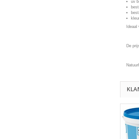
uv b
best
best
kleu
Ideaal
De pri
Natuur
KLA