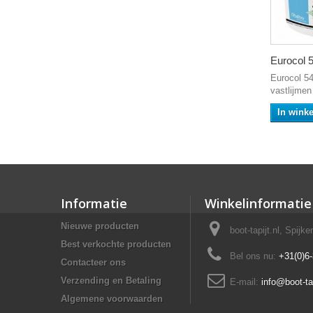
Eurocol 5
Eurocol 54
vastlijmen 
In wink
Informatie
Winkelinformatie
Nieuwe producten
boot-tapijt.nl, Spijk
Best verkochte producten
Bel ons nu:
+31(0)6
Contacteer ons
Verzending en Betaling
E-mail:
info@boot-tap
Algemene voorwaarden