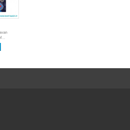
avan
f...