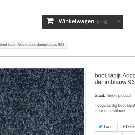
Winkelwagen
(leeg)
boot tapijt Adcoclass denimblauw 962
boot tapijt Adc
denimblauw 96
Staat:
Nieuw product
Hoogwaardig boot tapijt
kleur denimblauw.
Tweet
Dele